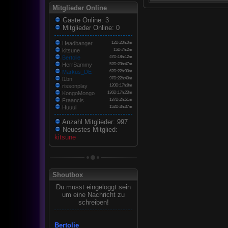
Mitglieder Online
Gäste Online: 3
Mitglieder Online: 0
Headbanger
12D:20h:0m
kitsune
15D:7h:2m
Bertolie
47D:18h:12m
HerrSammy
52D:23h:47m
Markus_DE
62D:22h:30m
l1bn
97D:22h:40m
rissonplay
120D:17h:8m
KongoMongo
136D:17h:23m
Fraancis
137D:2h:51m
Huuui
152D:3h:37m
Anzahl Mitglieder: 997
Neuestes Mitglied:
kitsune
Shoutbox
Du musst eingeloggt sein
um eine Nachricht zu
schreiben!
Bertolie