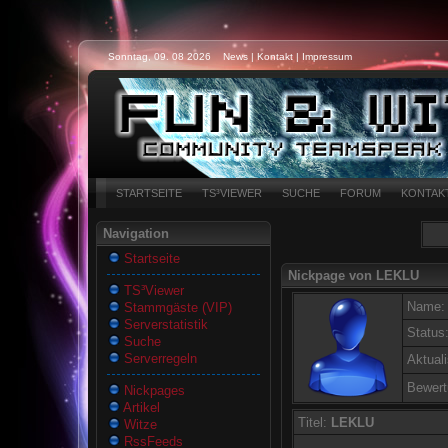
Sonntag, 09. 08 2026
News
|
Kontakt
|
Impressum
STARTSEITE
TS³VIEWER
SUCHE
FORUM
KONTAK
Navigation
Startseite
Nickpage von LEKLU
TS³Viewer
Name:
Stammgäste (VIP)
Serverstatistik
Status
Suche
Serverregeln
Aktuali
Bewert
Nickpages
Artikel
Titel:
LEKLU
Witze
RssFeeds