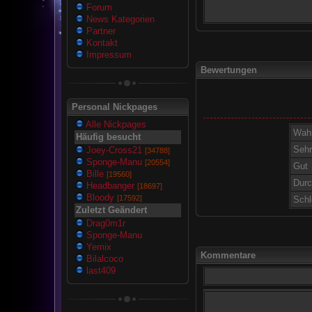
Forum
News Kategorien
Partner
Kontakt
Impressum
Bewertungen
Personal Nickpages
Alle Nickpages
Wah
Häufig besucht
Sehr
Joey-Cross21
[34788]
Sponge-Manu
[20554]
Gut
Bille
[19560]
Durc
Headbanger
[18697]
Bloody
[17592]
Schl
Zuletzt Geändert
Drag0m1r
Sponge-Manu
Yemix
Kommentare
Bilalcoco
last409