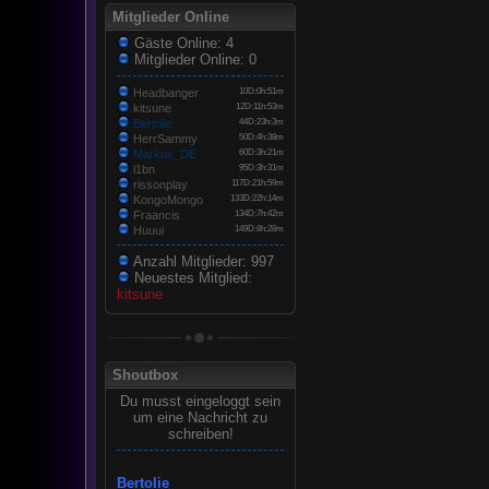
Mitglieder Online
Gäste Online: 4
Mitglieder Online: 0
Headbanger
10D:0h:51m
kitsune
12D:11h:53m
Bertolie
44D:23h:3m
HerrSammy
50D:4h:38m
Markus_DE
60D:3h:21m
l1bn
95D:3h:31m
rissonplay
117D:21h:59m
KongoMongo
133D:22h:14m
Fraancis
134D:7h:42m
Huuui
149D:8h:28m
Anzahl Mitglieder: 997
Neuestes Mitglied:
kitsune
Shoutbox
Du musst eingeloggt sein
um eine Nachricht zu
schreiben!
Bertolie