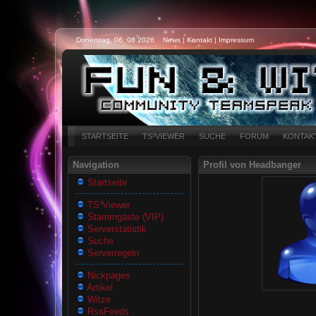
Donerstag, 06. 08 2026
News
|
Kontakt
|
Impressum
STARTSEITE
TS³VIEWER
SUCHE
FORUM
KONTAK
Navigation
Profil von Headbanger
Startseite
TS³Viewer
Stammgäste (VIP)
Serverstatistik
Suche
Serverregeln
Nickpages
Artikel
Witze
RssFeeds