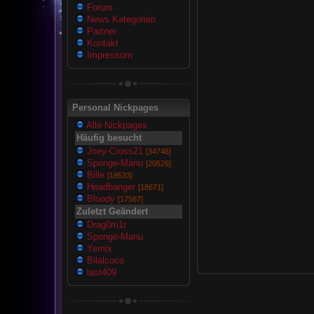
Forum
News Kategorien
Partner
Kontakt
Impressum
Personal Nickpages
Alle Nickpages
Häufig besucht
Joey-Cross21
[34746]
Sponge-Manu
[20526]
Bille
[19533]
Headbanger
[18671]
Bloody
[17567]
Zuletzt Geändert
Drag0m1r
Sponge-Manu
Yemix
Bilalcoco
last409