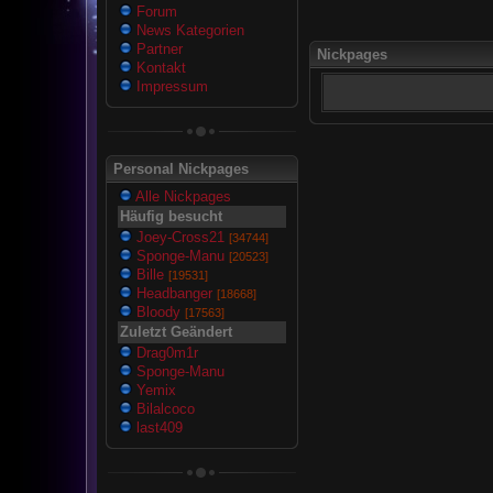
Forum
News Kategorien
Partner
Nickpages
Kontakt
Impressum
Personal Nickpages
Alle Nickpages
Häufig besucht
Joey-Cross21
[34744]
Sponge-Manu
[20523]
Bille
[19531]
Headbanger
[18668]
Bloody
[17563]
Zuletzt Geändert
Drag0m1r
Sponge-Manu
Yemix
Bilalcoco
last409