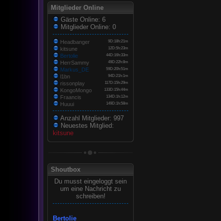
Mitglieder Online
Gäste Online: 6
Mitglieder Online: 0
Headbanger
9D:18h:21m
kitsune
12D:5h:23m
Bertolie
44D:16h:33m
HerrSammy
49D:22h:8m
Markus_DE
59D:20h:51m
l1bn
94D:21h:1m
rissonplay
117D:15h:29m
KongoMongo
133D:15h:44m
Fraancis
134D:1h:12m
Huuui
149D:1h:58m
Anzahl Mitglieder: 997
Neuestes Mitglied:
kitsune
Shoutbox
Du musst eingeloggt sein
um eine Nachricht zu
schreiben!
Bertolie