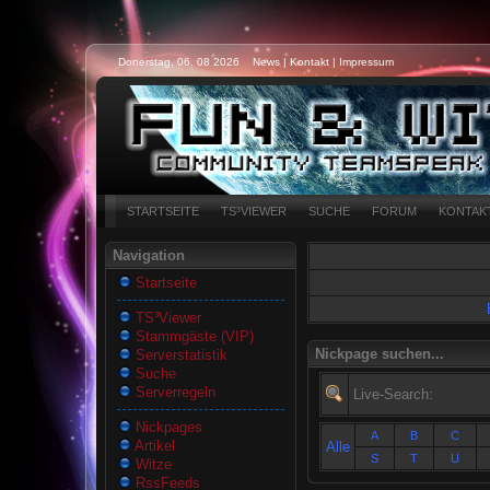
Donerstag, 06. 08 2026
News
|
Kontakt
|
Impressum
STARTSEITE
TS³VIEWER
SUCHE
FORUM
KONTAK
Navigation
Startseite
TS³Viewer
Stammgäste (VIP)
Nickpage suchen...
Serverstatistik
Suche
Serverregeln
Live-Search:
Nickpages
A
B
C
Artikel
Alle
S
T
U
Witze
RssFeeds