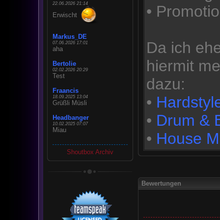
22.06.2026 21:14
• Promoti
Erwischt
Markus_DE
Da ich eh
07.06.2026 17:01
aha
hiermit me
Bertolie
02.02.2026 20:29
Test
dazu:
Fraancis
•
Hardstyl
18.09.2025 13:04
Grüßli Müsli
•
Drum & 
Headbanger
10.02.2025 07:07
Miau
•
House M
Shoutbox Archiv
Bewertungen