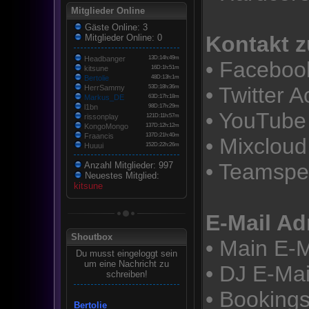
Mitglieder Online
Gäste Online: 3
Kontakt z
Mitglieder Online: 0
Headbanger
13D:14h:49m
• Faceboo
kitsune
16D:1h:51m
Bertolie
48D:13h:1m
• Twitter 
HerrSammy
53D:18h:36m
Markus_DE
63D:17h:18m
l1bn
98D:17h:29m
• YouTube
rissonplay
121D:11h:57m
KongoMongo
137D:12h:12m
Fraancis
137D:21h:40m
• Mixcloud
Huuui
152D:22h:26m
• Teamspe
Anzahl Mitglieder: 997
Neuestes Mitglied:
kitsune
E-Mail Ad
Shoutbox
• Main E-M
Du musst eingeloggt sein
um eine Nachricht zu
• DJ E-Mai
schreiben!
• Booking
Bertolie