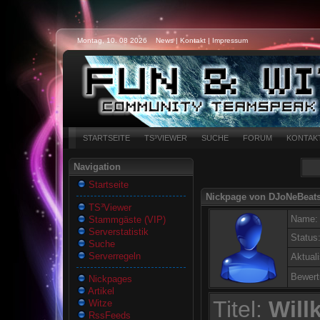
Montag, 10. 08 2026
News
|
Kontakt
|
Impressum
STARTSEITE
TS³VIEWER
SUCHE
FORUM
KONTAK
Navigation
Startseite
Nickpage von DJoNeBeat
TS³Viewer
Name:
Stammgäste (VIP)
Serverstatistik
Status
Suche
Serverregeln
Aktuali
Bewert
Nickpages
Artikel
Titel:
Wil
Witze
RssFeeds