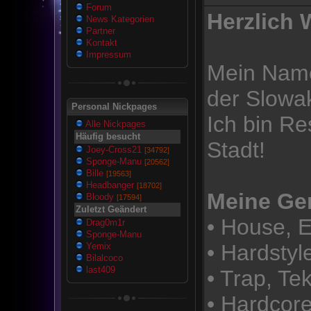
Forum
Herzlich 
News Kategorien
Partner
Kontakt
Impressum
Mein Name 
der Slowak
Personal Nickpages
Ich bin Re
Alle Nickpages
Häufig besucht
Stadt!
Joey-Cross21
[34792]
Sponge-Manu
[20562]
Bille
[19563]
Headbanger
[18702]
Meine Gen
Bloody
[17594]
Zuletzt Geändert
• House, E
Drag0m1r
Sponge-Manu
• Hardstyl
Yemix
Bilalcoco
last409
• Trap, Tek
• Hardcore