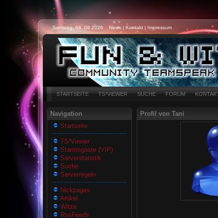
Samstag, 08. 08 2026
News
|
Kontakt
|
Impressum
STARTSEITE
TS³VIEWER
SUCHE
FORUM
KONTAK
Navigation
Profil von Tani
Startseite
TS³Viewer
Stammgäste (VIP)
Serverstatistik
Suche
Serverregeln
Nickpages
Artikel
Witze
RssFeeds