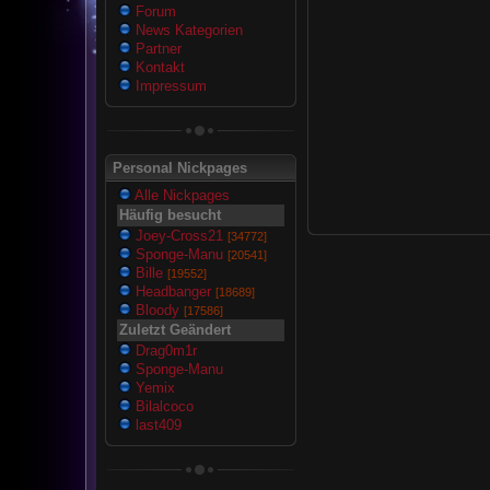
Forum
News Kategorien
Partner
Kontakt
Impressum
Personal Nickpages
Alle Nickpages
Häufig besucht
Joey-Cross21
[34772]
Sponge-Manu
[20541]
Bille
[19552]
Headbanger
[18689]
Bloody
[17586]
Zuletzt Geändert
Drag0m1r
Sponge-Manu
Yemix
Bilalcoco
last409