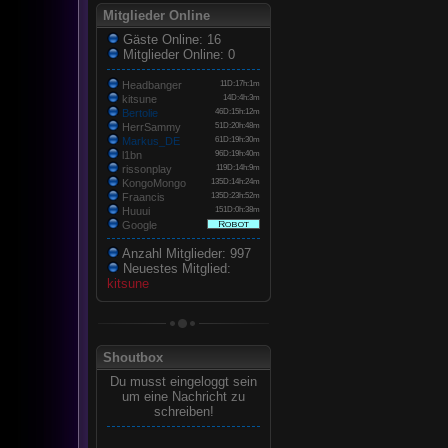
Mitglieder Online
Gäste Online: 16
Mitglieder Online: 0
Headbanger
11D:17h:1m
kitsune
14D:4h:3m
Bertolie
46D:15h:12m
HerrSammy
51D:20h:48m
Markus_DE
61D:19h:30m
l1bn
96D:19h:40m
rissonplay
119D:14h:9m
KongoMongo
135D:14h:24m
Fraancis
135D:23h:52m
Huuui
151D:0h:38m
Google
Anzahl Mitglieder: 997
Neuestes Mitglied:
kitsune
Shoutbox
Du musst eingeloggt sein
um eine Nachricht zu
schreiben!