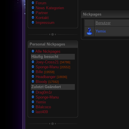
Forum
News Kategorien
Partner
Nickpages
Kontakt
Impressum
Benutzer
Yemix
Personal Nickpages
Alle Nickpages
Häufig besucht
Joey-Cross21
[34786]
Sponge-Manu
[20552]
Bille
[19558]
Headbanger
[18696]
Bloody
[17592]
Zuletzt Geändert
Drag0m1r
Sponge-Manu
Yemix
Bilalcoco
last409