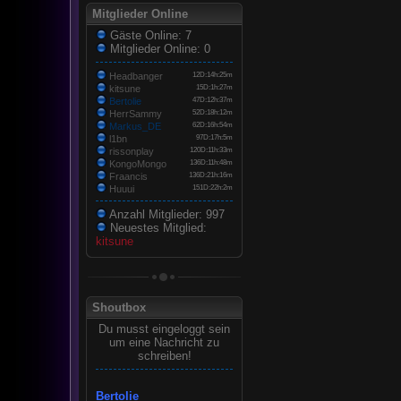
Mitglieder Online
Gäste Online: 7
Mitglieder Online: 0
Headbanger
12D:14h:25m
kitsune
15D:1h:27m
Bertolie
47D:12h:37m
HerrSammy
52D:18h:12m
Markus_DE
62D:16h:54m
l1bn
97D:17h:5m
rissonplay
120D:11h:33m
KongoMongo
136D:11h:48m
Fraancis
136D:21h:16m
Huuui
151D:22h:2m
Anzahl Mitglieder: 997
Neuestes Mitglied:
kitsune
Shoutbox
Du musst eingeloggt sein
um eine Nachricht zu
schreiben!
Bertolie