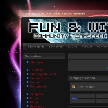
Sonntag, 09. 08 2026
News
|
Kontakt
|
Impressum
STARTSEITE
TS³VIEWER
SUCHE
FORUM
KONTAK
Navigation
Startseite
TS³Viewer
Stammgäste (VIP)
Nickpage suchen...
Serverstatistik
Suche
Serverregeln
Live-Search:
Nickpages
A
B
C
Artikel
Alle
S
T
U
Witze
RssFeeds