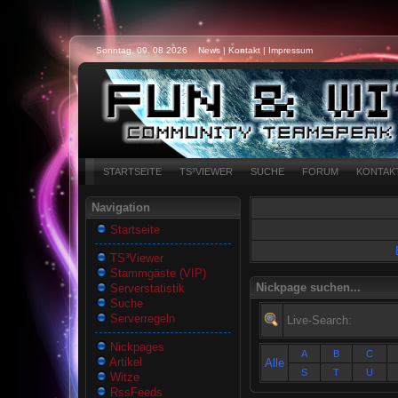
Sonntag, 09. 08 2026
News
|
Kontakt
|
Impressum
STARTSEITE
TS³VIEWER
SUCHE
FORUM
KONTAK
Navigation
Startseite
TS³Viewer
Stammgäste (VIP)
Nickpage suchen...
Serverstatistik
Suche
Serverregeln
Live-Search:
Nickpages
A
B
C
Artikel
Alle
S
T
U
Witze
RssFeeds