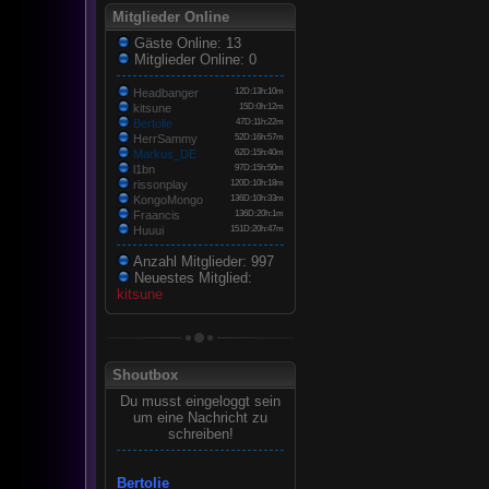
Mitglieder Online
Gäste Online: 13
Mitglieder Online: 0
Headbanger
12D:13h:10m
kitsune
15D:0h:12m
Bertolie
47D:11h:22m
HerrSammy
52D:16h:57m
Markus_DE
62D:15h:40m
l1bn
97D:15h:50m
rissonplay
120D:10h:18m
KongoMongo
136D:10h:33m
Fraancis
136D:20h:1m
Huuui
151D:20h:47m
Anzahl Mitglieder: 997
Neuestes Mitglied:
kitsune
Shoutbox
Du musst eingeloggt sein
um eine Nachricht zu
schreiben!
Bertolie