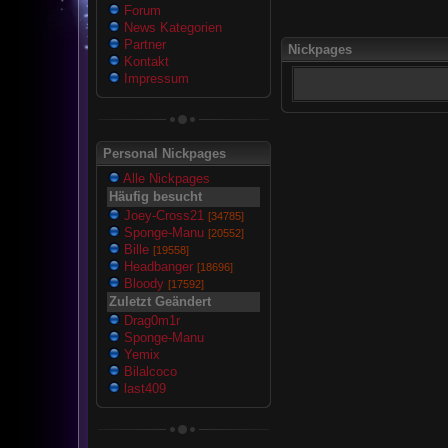
Forum
News Kategorien
Partner
Nickpages
Kontakt
Impressum
Personal Nickpages
Alle Nickpages
Häufig besucht
Joey-Cross21
[34785]
Sponge-Manu
[20552]
Bille
[19558]
Headbanger
[18696]
Bloody
[17592]
Zuletzt Geändert
Drag0m1r
Sponge-Manu
Yemix
Bilalcoco
last409